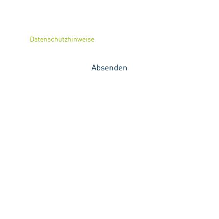
Telefon-Nummer
Mit Betätigung des Absenden-Buttons bestätigen Sie, dass Sie
unsere
Datenschutzhinweise
gelesen haben und diesen
zustimmen.